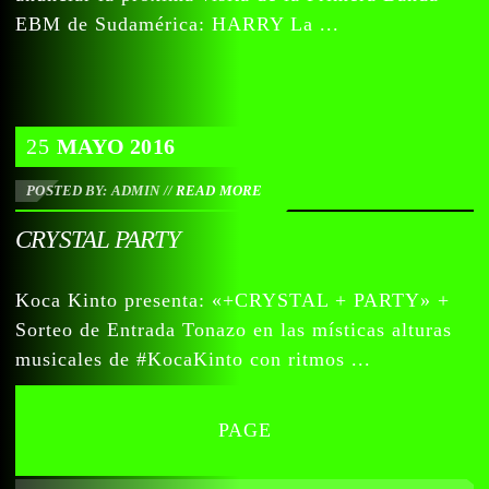
EBM de Sudamérica: HARRY La ...
25
MAYO
2016
POSTED BY: ADMIN
//
READ MORE
CRYSTAL PARTY
Koca Kinto presenta: «+CRYSTAL + PARTY» +
Sorteo de Entrada Tonazo en las místicas alturas
musicales de #KocaKinto con ritmos ...
PAGE