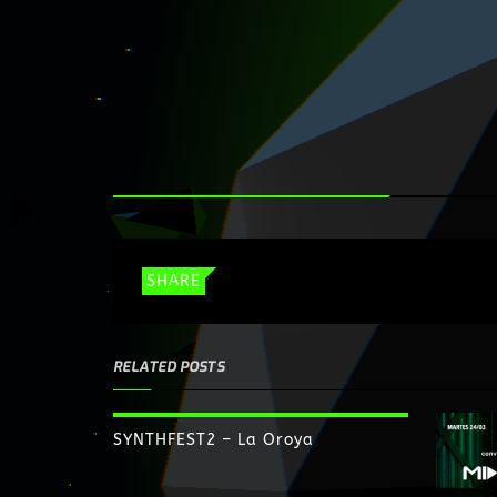
SHARE
RELATED POSTS
SYNTHFEST2 – La Oroya