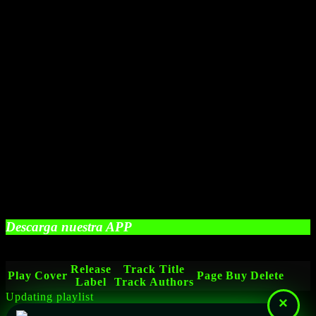
Descarga nuestra APP
Release
Track Title
Play
Cover
Page
Buy
Delete
Label
Track Authors
Updating playlist
×