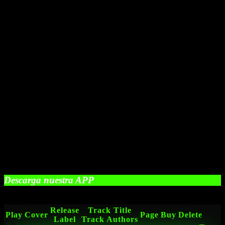
Descarga nuestra APP
Release
Track Title
Play
Cover
Page
Buy
Delete
Label
Track Authors