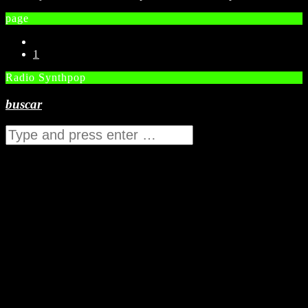
page
1
Radio Synthpop
buscar