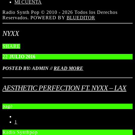
MI CUENTA
Radio Synth Pop © 2010 - 2026 Todos los Derechos
Reservados. POWERED BY
BLUEDITOR
NYXX
SHARE
22
JULIO
2016
POSTED BY: ADMIN
//
READ MORE
AESTHETIC PERFECTION FT. NYXX – LAX
page
1
Radio Synthpop