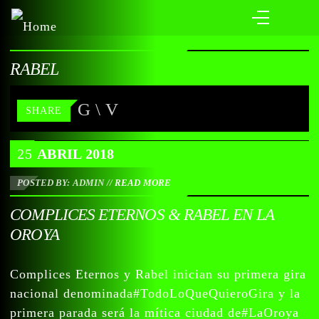
RABEL
SHARE
25
ABRIL
2018
POSTED BY: ADMIN
//
READ MORE
COMPLICES ETERNOS & RABEL EN LA
OROYA
Complices Eternos y Rabel inician su primera gira
nacional denominada#TodoLoQueQuieroGira y la
primera parada será la mítica ciudad de#LaOroya