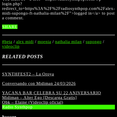
login.php?
redirect_to=https%3A%2F%2Fradiosynthpop.com%2Falex-
midi-supongo-ft-nathalia-milan%2F">logged in</a> to post
a comment.
SHARE
#beta
/
alex midi
/
moenia
/
nathalia milan
/
supongo
/
videoclip
RELATED POSTS
SYNTHFEST2 – La Oroya
Conversando con Midiman 24/03/2026
YACANA BAR CELEBRA SU 22 ANIVERSARIO
Midiman – Alter Ego [Descarga Gratis]
Obk – Elaine (Videoclip oficial)
Radio Synthpop
buscar