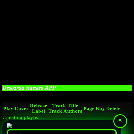
Descarga nuestra APP
Release
Track Title
Play
Cover
Page
Buy
Delete
Label
Track Authors
Updating playlist
×