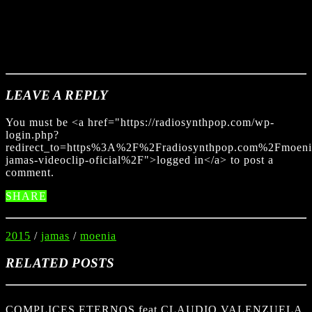
LEAVE A REPLY
You must be <a href="https://radiosynthpop.com/wp-
login.php?
redirect_to=https%3A%2F%2Fradiosynthpop.com%2Fmoeni
jamas-videoclip-oficial%2F">logged in</a> to post a
comment.
SHARE
2015
/
jamas
/
moenia
RELATED POSTS
COMPLICES ETERNOS feat CLAUDIO VALENZUELA