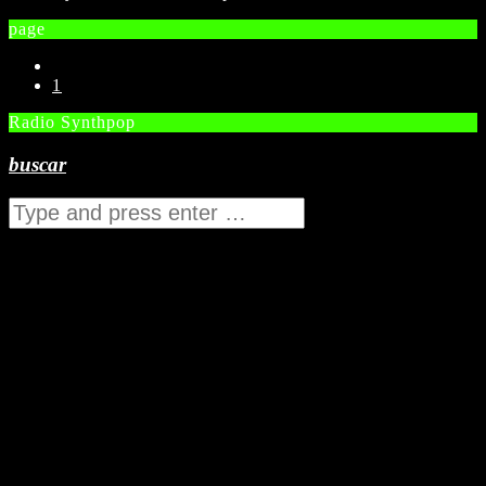
page
1
Radio Synthpop
buscar