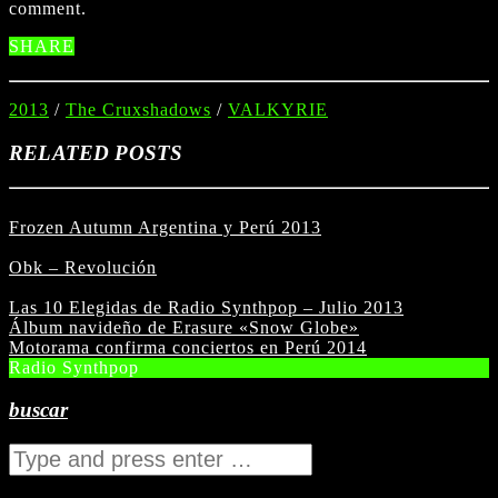
comment.
SHARE
2013
/
The Cruxshadows
/
VALKYRIE
RELATED POSTS
Frozen Autumn Argentina y Perú 2013
Obk – Revolución
Las 10 Elegidas de Radio Synthpop – Julio 2013
Álbum navideño de Erasure «Snow Globe»
Motorama confirma conciertos en Perú 2014
Radio Synthpop
buscar