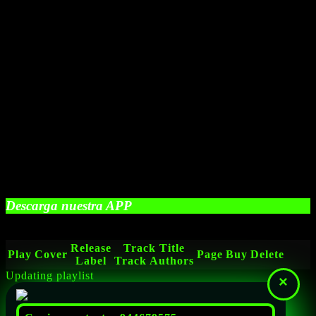
Descarga nuestra APP
Release
Track Title
Play
Cover
Page
Buy
Delete
Label
Track Authors
Updating playlist
×