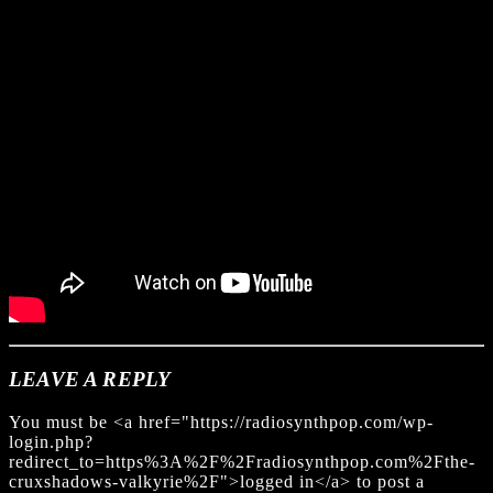
LEAVE A REPLY
You must be <a href="https://radiosynthpop.com/wp-
login.php?
redirect_to=https%3A%2F%2Fradiosynthpop.com%2Fthe-
cruxshadows-valkyrie%2F">logged in</a> to post a